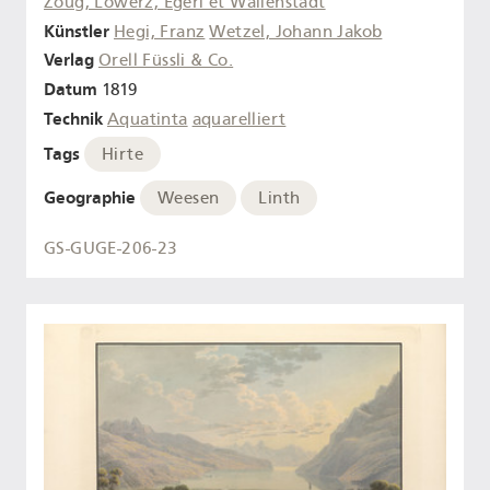
Zoug, Lowerz, Egeri et Wallenstadt
Künstler
Hegi, Franz
Wetzel, Johann Jakob
Verlag
Orell Füssli & Co.
Datum
1819
Technik
Aquatinta
aquarelliert
Tags
Hirte
Geographie
Weesen
Linth
GS-GUGE-206-23