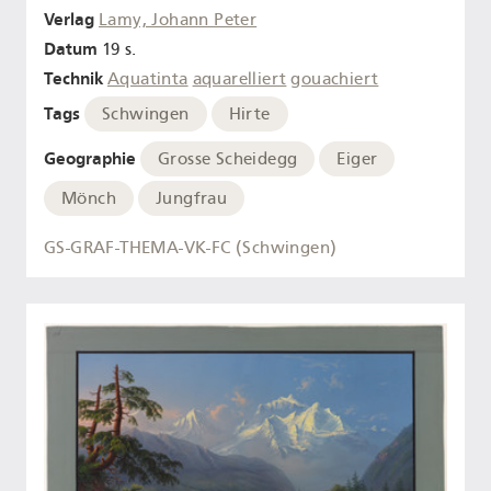
Verlag
Lamy, Johann Peter
Datum
19 s.
Technik
Aquatinta
aquarelliert
gouachiert
Tags
Schwingen
Hirte
Geographie
Grosse Scheidegg
Eiger
Mönch
Jungfrau
GS-GRAF-THEMA-VK-FC (Schwingen)