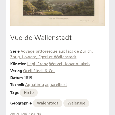
Vue de Wallenstadt
Serie
Voyage pittoresque aux lacs de Zurich,
Zoug, Lowerz, Egeri et Wallenstadt
Künstler
Hegi, Franz
Wetzel, Johann Jakob
Verlag
Orell Füssli & Co.
Datum
1819
Technik
Aquatinta
aquarelliert
Tags
Hirte
Geographie
Walenstadt
Walensee
GS-GUGE-206-25