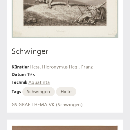
Schwinger
Künstler
Hess, Hieronymus
Hegi, Franz
Datum
19 s.
Technik
Aquatinta
Tags
Schwingen
Hirte
GS-GRAF-THEMA-VK (Schwingen)