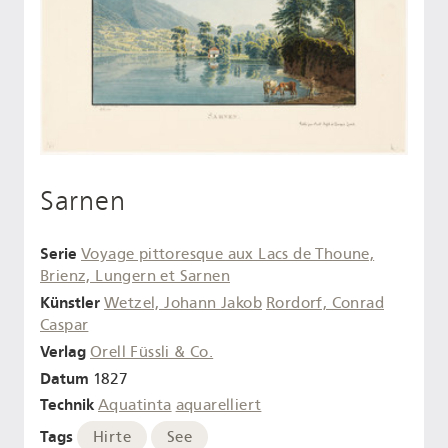
Sarnen
Serie
Voyage pittoresque aux Lacs de Thoune,
Brienz, Lungern et Sarnen
Künstler
Wetzel, Johann Jakob
Rordorf, Conrad
Caspar
Verlag
Orell Füssli & Co.
Datum
1827
Technik
Aquatinta
aquarelliert
Tags
Hirte
See