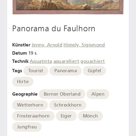
Panorama du Faulhorn
Künstler
Jenny, Arnold
Himely, Sigismond
Datum
19 s.
Technik
Aquatinta
aquarelliert
gouachiert
Tags
Tourist
Panorama
Gipfel
Hirte
Geographie
Berner Oberland
Alpen
Wetterhorn
Schreckhorn
Finsteraarhorn
Eiger
Mönch
Jungfrau