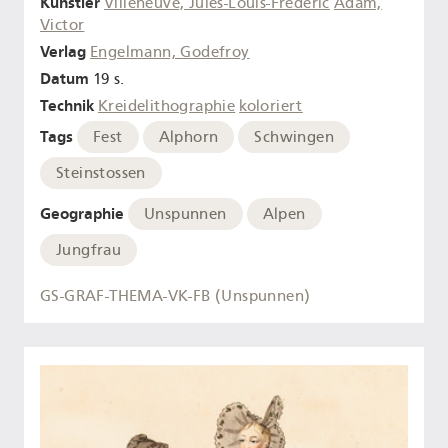
Künstler
Villeneuve, Jules-Louis-Frédéric
Adam,
Victor
Verlag
Engelmann, Godefroy
Datum
19 s.
Technik
Kreidelithographie
koloriert
Tags
Fest
Alphorn
Schwingen
Steinstossen
Geographie
Unspunnen
Alpen
Jungfrau
GS-GRAF-THEMA-VK-FB (Unspunnen)