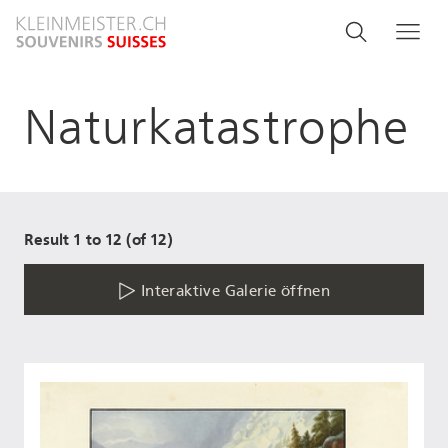
Direkt
Search
Suche
Me
zum
and
Inhalt
menu
Naturkatastrophe
navigati
Result 1 to 12 (of 12)
Interaktive Galerie öffnen