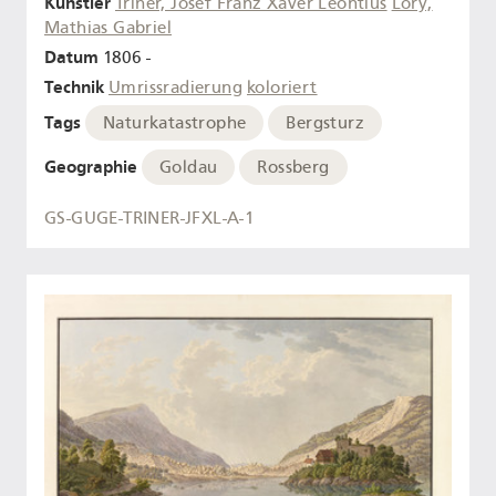
Künstler
Triner, Josef Franz Xaver Leontius
Lory,
Mathias Gabriel
Datum
1806 -
Technik
Umrissradierung
koloriert
Tags
Naturkatastrophe
Bergsturz
Geographie
Goldau
Rossberg
GS-GUGE-TRINER-JFXL-A-1