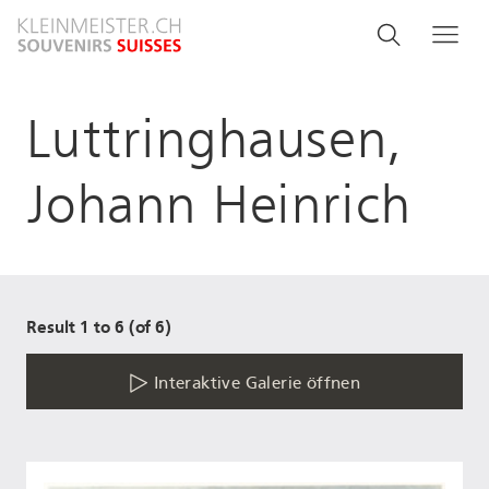
Direkt
Search
Suche
Me
zum
and
Inhalt
menu
Luttringhausen,
navigati
Johann Heinrich
Result 1 to 6 (of 6)
Interaktive Galerie öffnen