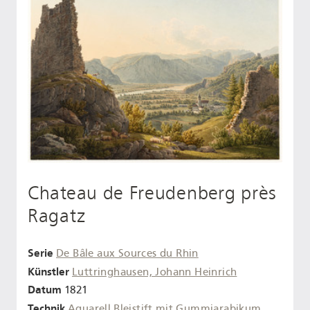
Chateau de Freudenberg près
Ragatz
Serie
De Bâle aux Sources du Rhin
Künstler
Luttringhausen, Johann Heinrich
Datum
1821
Technik
Aquarell
Bleistift
mit Gummiarabikum