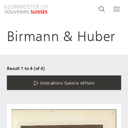
Direkt
Search
Suche
Me
zum
and
Inhalt
menu
Birmann & Huber
navigati
Result 1 to 4 (of 4)
Interaktive Galerie öffnen