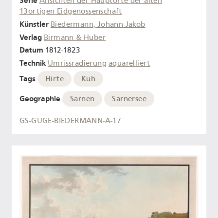
Serie
Ansichten der Hauptorte der alten
13örtigen Eidgenossenschaft
Künstler
Biedermann, Johann Jakob
Verlag
Birmann & Huber
Datum
1812-1823
Technik
Umrissradierung
aquarelliert
Tags
Hirte
Kuh
Geographie
Sarnen
Sarnersee
GS-GUGE-BIEDERMANN-A-17