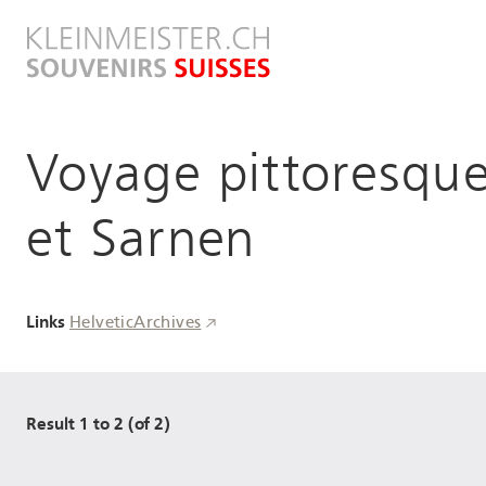
Direkt
zum
Inhalt
Voyage pittoresque
et Sarnen
Links
HelveticArchives
Result 1 to 2 (of 2)