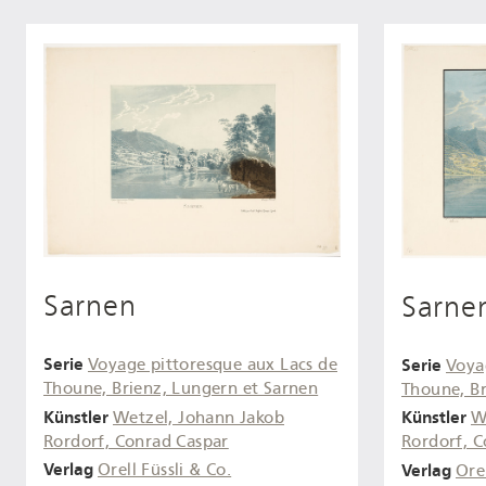
Sarnen
Sarne
Serie
Serie
Voyage pittoresque aux Lacs de
Voya
Thoune, Brienz, Lungern et Sarnen
Thoune, Br
Künstler
Künstler
Wetzel, Johann Jakob
W
Rordorf, Conrad Caspar
Rordorf, C
Verlag
Verlag
Orell Füssli & Co.
Orel