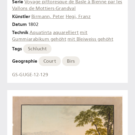
Serie
Voyage pittoresque de Basle à Bienne par les
Vallons de Mottiers-Grandval
Künstler
Birmann, Peter
Hegi, Franz
Datum
1802
Technik
Aquatinta
aquarelliert
mit
Gummiarabikum gehöht
mit Bleiweiss gehöht
Tags
Schlucht
Geographie
Court
Birs
GS-GUGE-12-129