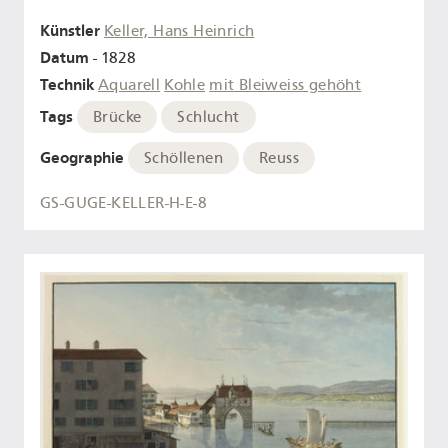
Künstler
Keller, Hans Heinrich
Datum
- 1828
Technik
Aquarell
Kohle
mit Bleiweiss gehöht
Tags
Brücke
Schlucht
Geographie
Schöllenen
Reuss
GS-GUGE-KELLER-H-E-8