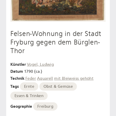
Felsen-Wohnung in der Stadt
Fryburg gegen dem Bürglen-
Thor
Künstler
Vogel, Ludwig
Datum
1790 (ca.)
Technik
Feder
Aquarell
mit Bleiweiss gehöht
Tags
Ernte
Obst & Gemüse
Essen & Trinken
Geographie
Freiburg