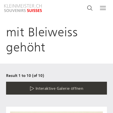
Direkt
Search
Suche
Me
zum
and
Inhalt
menu
mit Bleiweiss
navigati
gehöht
Result 1 to 10 (of 10)
Interaktive Galerie öffnen