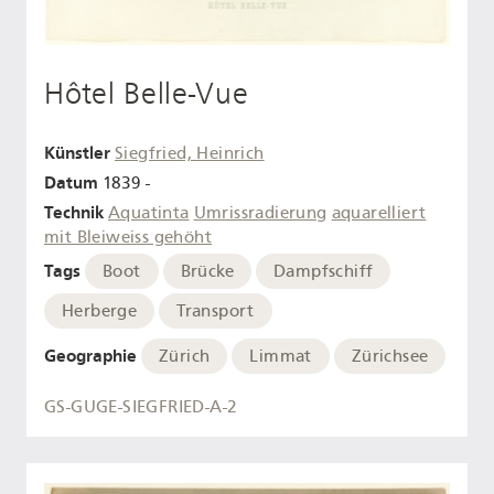
Hôtel Belle-Vue
Künstler
Siegfried, Heinrich
Datum
1839 -
Technik
Aquatinta
Umrissradierung
aquarelliert
mit Bleiweiss gehöht
Tags
Boot
Brücke
Dampfschiff
Herberge
Transport
Geographie
Zürich
Limmat
Zürichsee
GS-GUGE-SIEGFRIED-A-2