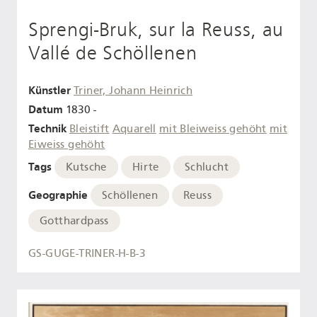
Sprengi-Bruk, sur la Reuss, au
Vallé de Schöllenen
Künstler
Triner, Johann Heinrich
Datum
1830 -
Technik
Bleistift
Aquarell
mit Bleiweiss gehöht
mit
Eiweiss gehöht
Tags
Kutsche
Hirte
Schlucht
Geographie
Schöllenen
Reuss
Gotthardpass
GS-GUGE-TRINER-H-B-3