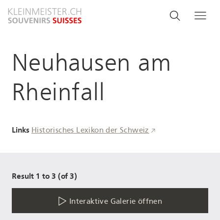
Direkt
Search
Suche
Me
zum
and
Inhalt
menu
Neuhausen am
navigati
Rheinfall
Links
Historisches Lexikon der Schweiz
Result 1 to 3 (of 3)
Interaktive Galerie öffnen