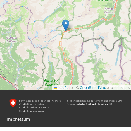
Leaflet
|
©
OpenStreetMap
contributors
Impressum
Informationen