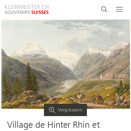
Direkt
Search
Suche
Me
zum
and
Inhalt
menu
navigati
Vergrössern
Village de Hinter Rhin et