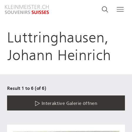
Direkt
Search
Suche
Me
zum
and
Inhalt
menu
Luttringhausen,
navigati
Johann Heinrich
Result 1 to 6 (of 6)
Interaktive Galerie öffnen