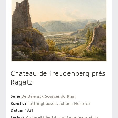
Chateau de Freudenberg près
Ragatz
Serie
De Bâle aux Sources du Rhin
Künstler
Luttringhausen, Johann Heinrich
Datum
1821
Technik
Aquarell
Bleistift
mit Gummiarabikum