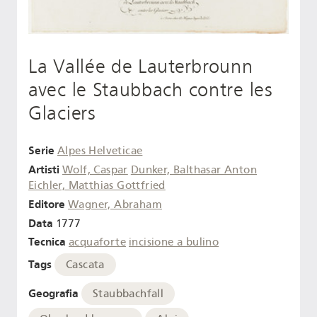
La Vallée de Lauterbrounn
avec le Staubbach contre les
Glaciers
Serie
Alpes Helveticae
Artisti
Wolf, Caspar
Dunker, Balthasar Anton
Eichler, Matthias Gottfried
Editore
Wagner, Abraham
Data
1777
Tecnica
acquaforte
incisione a bulino
Tags
Cascata
Geografia
Staubbachfall