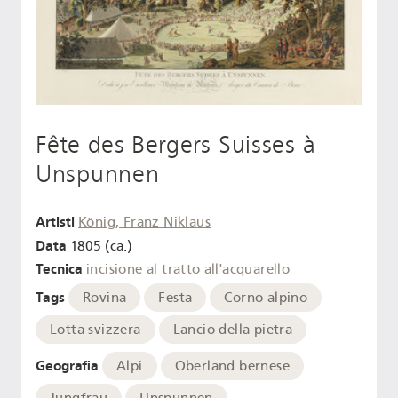
Fête des Bergers Suisses à
Unspunnen
Artisti
König, Franz Niklaus
Data
1805 (ca.)
Tecnica
incisione al tratto
all'acquarello
Tags
Rovina
Festa
Corno alpino
Lotta svizzera
Lancio della pietra
Geografia
Alpi
Oberland bernese
Jungfrau
Unspunnen