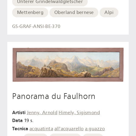
Unterer Grindelwaldgletscher
Mettenberg
Oberland bernese
Alpi
GS-GRAF-ANSI-BE-370
Panorama du Faulhorn
Artisti
Jenny, Arnold
Himely, Sigismond
Data
19 s.
Tecnica
acquatinta
all'acquarello
a guazzo