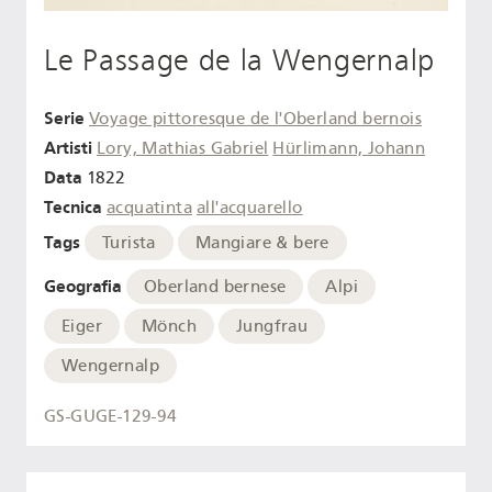
Le Passage de la Wengernalp
Serie
Voyage pittoresque de l'Oberland bernois
Artisti
Lory, Mathias Gabriel
Hürlimann, Johann
Data
1822
Tecnica
acquatinta
all'acquarello
Tags
Turista
Mangiare & bere
Geografia
Oberland bernese
Alpi
Eiger
Mönch
Jungfrau
Wengernalp
GS-GUGE-129-94