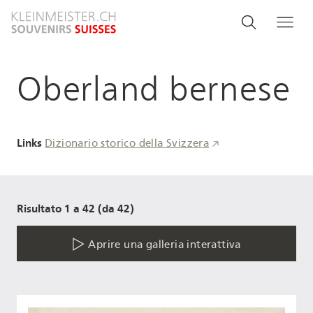
Salta
Search
Cerca
Me
al
and
contenuto
principale
menu
Oberland bernese
navigati
Links
Dizionario storico della Svizzera
Risultato 1 a 42 (da 42)
Aprire una galleria interattiva