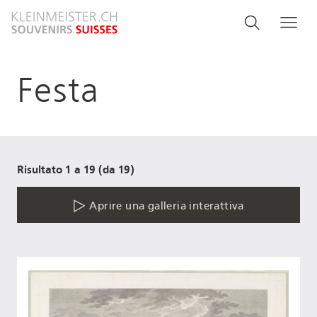
Salta
Search
Cerca
Me
al
and
contenuto
principale
menu
Festa
navigati
Risultato 1 a 19 (da 19)
Aprire una galleria interattiva