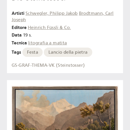
Artisti
Schwegler, Philipp Jakob
Brodtmann, Carl
Joseph
Editore
Heinrich Füssli & Co.
Data
19 s.
Tecnica
litografia a matita
Tags
Festa
Lancio della pietra
GS-GRAF-THEMA-VK (Steinstosser)