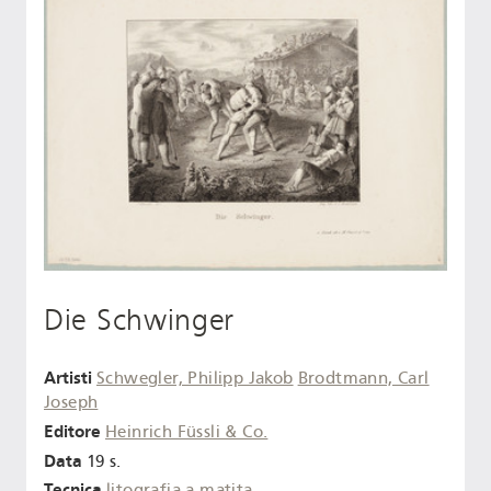
Die Schwinger
Artisti
Schwegler, Philipp Jakob
Brodtmann, Carl
Joseph
Editore
Heinrich Füssli & Co.
Data
19 s.
Tecnica
litografia a matita