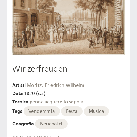
Winzerfreuden
Artisti
Moritz, Friedrich Wilhelm
Data
1820 (ca.)
Tecnica
penna
acquerello
seppia
Tags
Vendemmia
Festa
Musica
Geografia
Neuchâtel