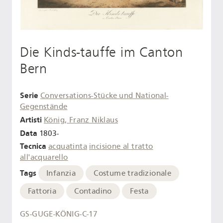
Die Kinds-tauffe im Canton
Bern
Serie
Conversations-Stücke und National-
Gegenstände
Artisti
König, Franz Niklaus
Data
1803-
Tecnica
acquatinta
incisione al tratto
all'acquarello
Tags
Infanzia
Costume tradizionale
Fattoria
Contadino
Festa
GS-GUGE-KÖNIG-C-17