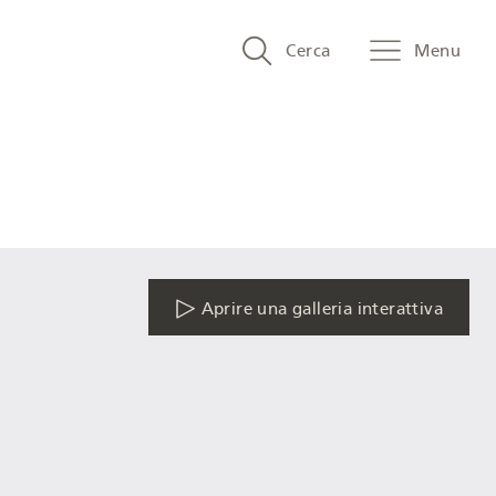
Search
Cerca
Menu
and
menu
navigation
Aprire una galleria interattiva