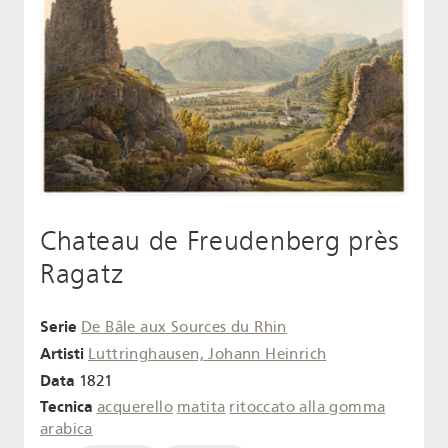
Chateau de Freudenberg près
Ragatz
Serie
De Bâle aux Sources du Rhin
Artisti
Luttringhausen, Johann Heinrich
Data
1821
Tecnica
acquerello
matita
ritoccato alla gomma
arabica