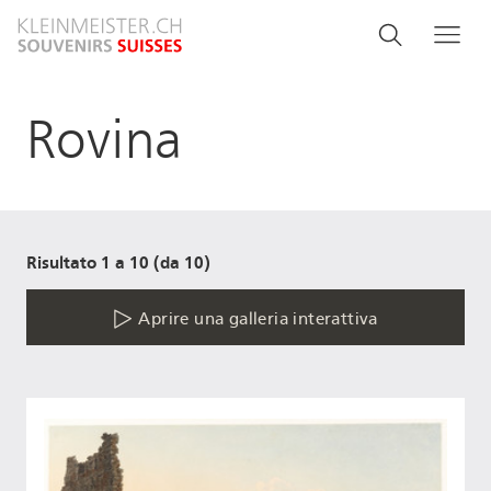
Salta
Search
Cerca
Me
al
and
contenuto
principale
menu
Rovina
navigati
Risultato 1 a 10 (da 10)
Aprire una galleria interattiva