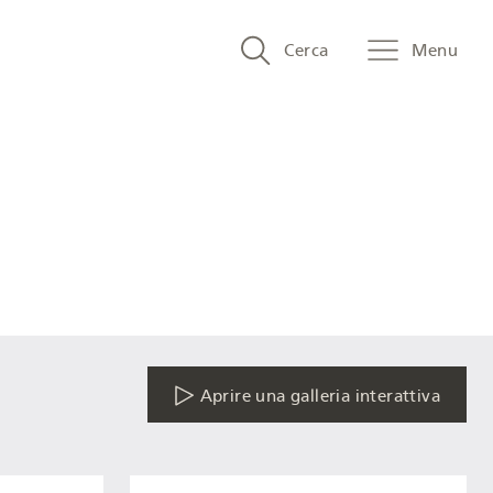
Search
Cerca
Menu
and
menu
navigation
Aprire una galleria interattiva