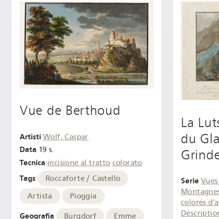
Vue de Berthoud
La Lut
du Gla
Artisti
Wolf, Caspar
Data
19 s.
Grind
Tecnica
incisione al tratto
colorato
Tags
Roccaforte / Castello
Serie
Vues
Montagnes 
Artista
Pioggia
colorés d'
Descriptio
Geografia
Burgdorf
Emme