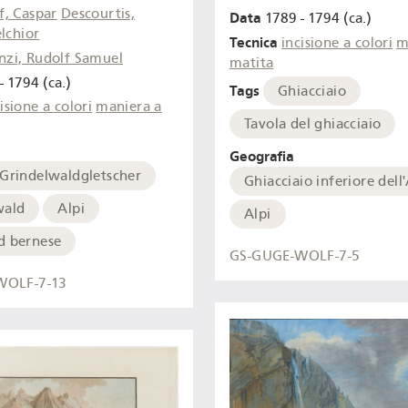
f, Caspar
Descourtis,
Data
1789 - 1794 (ca.)
lchior
Tecnica
incisione a colori
m
nzi, Rudolf Samuel
matita
- 1794 (ca.)
Tags
Ghiacciaio
isione a colori
maniera a
Tavola del ghiacciaio
Geografia
 Grindelwaldgletscher
Ghiacciaio inferiore dell
wald
Alpi
Alpi
d bernese
GS-GUGE-WOLF-7-5
WOLF-7-13