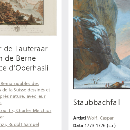
r de Lauteraar
n de Berne
ce d'Oberhasli
 Remarquables des
de la Suisse dessinés et
après nature, avec leur
Staubbachfall
n
ourtis, Charles Melchior
ar
Artisti
Wolf, Caspar
nzi, Rudolf Samuel
Data
1773-1776 (ca.)