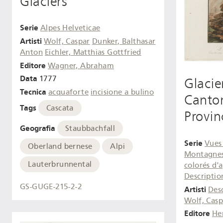
Glaciers
Serie
Alpes Helveticae
Artisti
Wolf, Caspar
Dunker, Balthasar
Anton
Eichler, Matthias Gottfried
Editore
Wagner, Abraham
Data
1777
Glacie
Tecnica
acquaforte
incisione a bulino
Canto
Tags
Cascata
Provin
Geografia
Staubbachfall
Serie
Vues
Oberland bernese
Alpi
Montagnes 
Lauterbrunnental
colorés d'
Descriptio
GS-GUGE-215-2-2
Artisti
Desc
Wolf, Casp
Editore
He