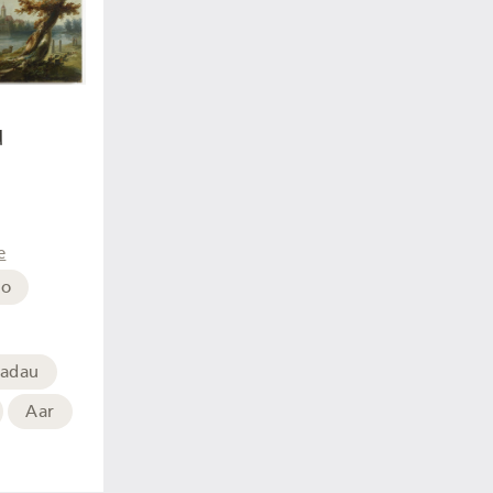
u
e
lo
hadau
Aar