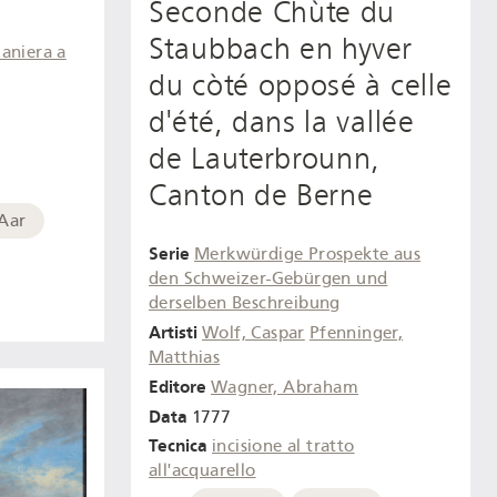
Seconde Chùte du
Staubbach en hyver
aniera a
du còté opposé à celle
d'été, dans la vallée
de Lauterbrounn,
Canton de Berne
'Aar
Serie
Merkwürdige Prospekte aus
den Schweizer-Gebürgen und
derselben Beschreibung
Artisti
Wolf, Caspar
Pfenninger,
Matthias
Editore
Wagner, Abraham
Data
1777
Tecnica
incisione al tratto
all'acquarello