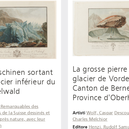
La grosse pierre 
schinen sortant
glacier de Vorde
cier inférieur du
Canton de Bern
elwald
Province d'Ober
 Remarquables des
Artisti
Wolf, Caspar
Descou
de la Suisse dessinés et
Charles Melchior
après nature, avec leur
n
Editore
Henzi, Rudolf Sam