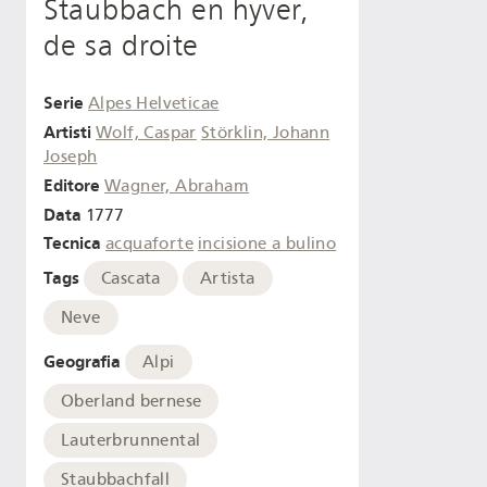
Staubbach en hyver,
de sa droite
Serie
Alpes Helveticae
Artisti
Wolf, Caspar
Störklin, Johann
Joseph
Editore
Wagner, Abraham
Data
1777
Tecnica
acquaforte
incisione a bulino
Tags
Cascata
Artista
Neve
Geografia
Alpi
Oberland bernese
Lauterbrunnental
Staubbachfall