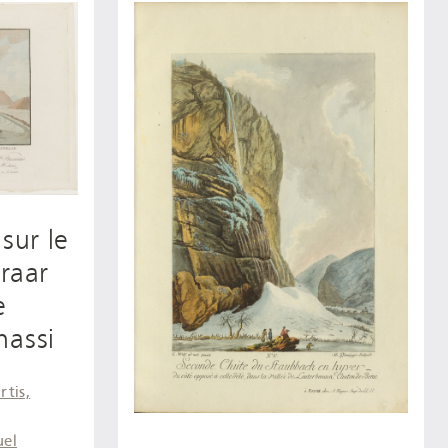
sur le
raar
e
hassi
rtis,
uel