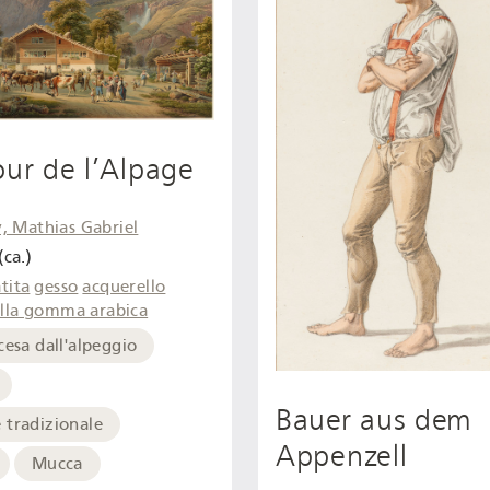
our de l’Alpage
, Mathias Gabriel
(ca.)
tita
gesso
acquerello
alla gomma arabica
cesa dall'alpeggio
Bauer aus dem
 tradizionale
Appenzell
Mucca