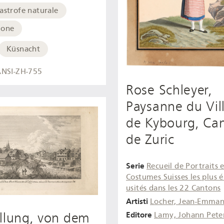
astrofe naturale
ione
Küsnacht
NSI-ZH-755
Rose Schleyer,
Paysanne du Vil
de Kybourg, Ca
de Zuric
Serie
Recueil de Portraits 
Costumes Suisses les plus 
usités dans les 22 Cantons
Artisti
Locher, Jean-Emman
llung, von dem
Editore
Lamy, Johann Pete