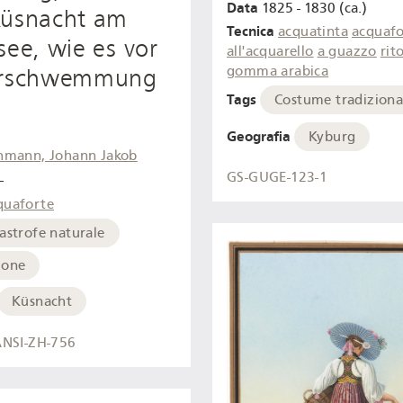
Data
1825 - 1830 (ca.)
Küsnacht am
Tecnica
acquatinta
acquafo
see, wie es vor
all'acquarello
a guazzo
rit
gomma arabica
erschwemmung
Tags
Costume tradiziona
Geografia
Kyburg
hmann, Johann Jakob
GS-GUGE-123-1
-
quaforte
astrofe naturale
ione
Küsnacht
NSI-ZH-756