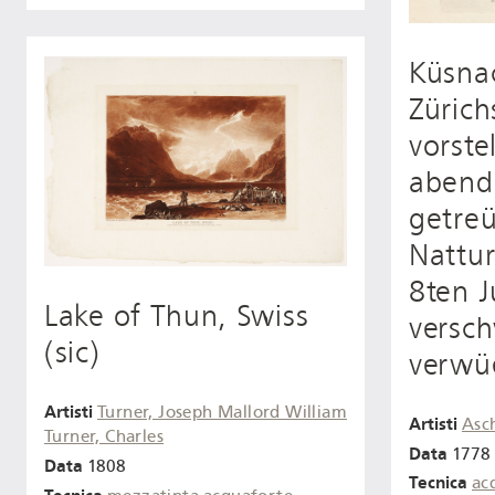
Küsna
Zürich
vorste
abend
getreü
Nattur
8ten 
Lake of Thun, Swiss
versc
(sic)
verwü
Artisti
Turner, Joseph Mallord William
Artisti
Asc
Turner, Charles
Data
1778 
Data
1808
Tecnica
ac