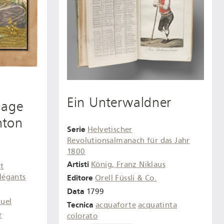
Ein Unterwaldner
lage
nton
Serie
Helvetischer
Revolutionsalmanach für das Jahr
1800
Artisti
König, Franz Niklaus
et
élégants
Editore
Orell Füssli & Co.
Data
1799
uel
Tecnica
acquaforte
acquatinta
r
colorato