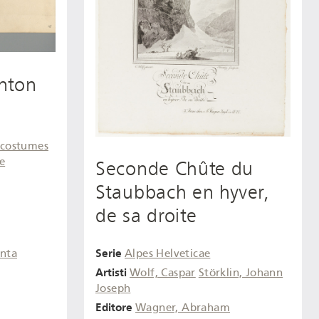
nton
s costumes
e
Seconde Chûte du
Staubbach en hyver,
de sa droite
Serie
Alpes Helveticae
inta
Artisti
Wolf, Caspar
Störklin, Johann
Joseph
Editore
Wagner, Abraham