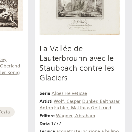
La Vallée de
Lauterbrounn avec le
bey
Staubbach contre les
 Oberland
ler König
Glaciers
s
Serie
Alpes Helveticae
Artisti
Wolf, Caspar
Dunker, Balthasar
Anton
Eichler, Matthias Gottfried
Festa
Editore
Wagner, Abraham
Data
1777
Tecnica
acquaforte
incisione a bulino