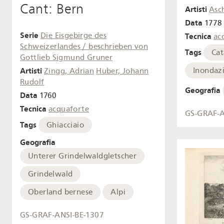
Cant: Bern
Artisti
Asc
Data
1778 
Serie
Die Eisgebirge des
Tecnica
ac
Schweizerlandes / beschrieben von
Tags
Cat
Gottlieb Sigmund Gruner
Inondaz
Artisti
Zingg, Adrian
Huber, Johann
Rudolf
Geografia
Data
1760
Tecnica
acquaforte
GS-GRAF-A
Tags
Ghiacciaio
Geografia
Unterer Grindelwaldgletscher
Grindelwald
Oberland bernese
Alpi
GS-GRAF-ANSI-BE-1307