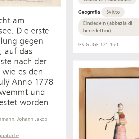
Geografia
Svitto
cht am
Einsiedeln (abbazia di
see. Die erste
benedettini)
llung gegen
GS-GUGE-121-150
, auf das
ste nach der
 wie es den
Julÿ Anno 1778
hwemmt und
estet worden
hmann, Johann Jakob
-
quaforte