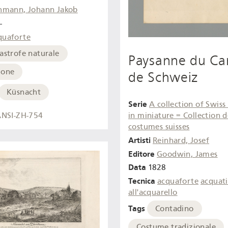
hmann, Johann Jakob
-
quaforte
astrofe naturale
Paysanne du Ca
ione
de Schweiz
Küsnacht
Serie
A collection of Swis
NSI-ZH-754
in miniature = Collection d
costumes suisses
Artisti
Reinhard, Josef
Editore
Goodwin, James
Data
1828
Tecnica
acquaforte
acquat
all'acquarello
Tags
Contadino
Costume tradizionale