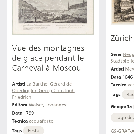
Zürich
Vue des montagnes
Serie
Neuj
de glace pendant le
Stadtbibli
Carneval à Moscou
Artisti
Mey
Data
1646 
Artisti
La Barthe, Gérard de
Tecnica
ac
Oberkogler, Georg Christoph
Tags
Rac
Friedrich
Editore
Walser, Johannes
Geografia
Data
1799
Lago di 
Tecnica
acquaforte
Tags
Festa
GS-GRAF-A