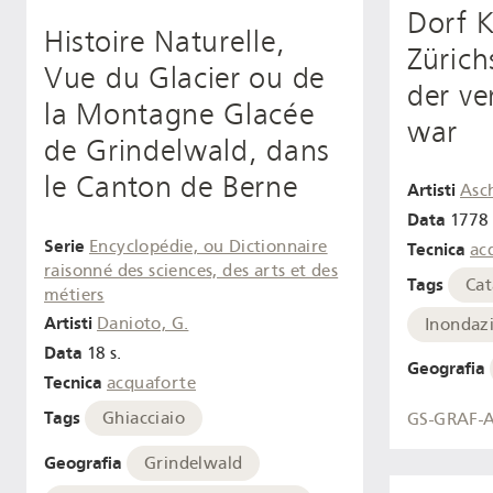
Dorf 
Histoire Naturelle,
Zürich
Vue du Glacier ou de
der v
la Montagne Glacée
war
de Grindelwald, dans
le Canton de Berne
Artisti
Asc
Data
1778 
Serie
Encyclopédie, ou Dictionnaire
Tecnica
ac
raisonné des sciences, des arts et des
Tags
Cat
métiers
Artisti
Danioto, G.
Inondaz
Data
18 s.
Geografia
Tecnica
acquaforte
Tags
Ghiacciaio
GS-GRAF-A
Geografia
Grindelwald