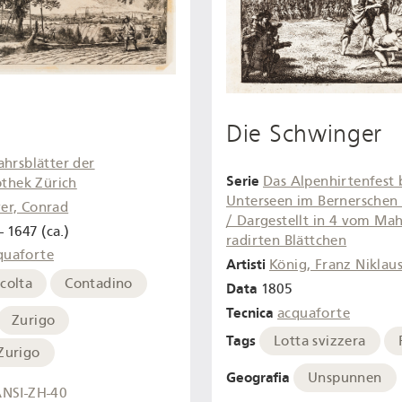
Die Schwinger
ahrsblätter der
Serie
Das Alpenhirtenfest 
othek Zürich
Unterseen im Bernerschen
er, Conrad
/ Dargestellt in 4 vom Mah
- 1647 (ca.)
radirten Blättchen
quaforte
Artisti
König, Franz Niklau
colta
Contadino
Data
1805
Tecnica
acquaforte
Zurigo
Tags
Lotta svizzera
Zurigo
Geografia
Unspunnen
NSI-ZH-40