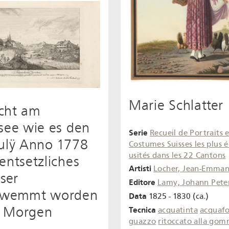
Marie Schlatter
cht am
see wie es den
Serie
Recueil de Portraits 
Julÿ Anno 1778
Costumes Suisses les plus 
usités dans les 22 Cantons
entsetzliches
Artisti
Locher, Jean-Emman
ser
Editore
Lamy, Johann Pete
hwemmt worden
Data
1825 - 1830 (ca.)
 Morgen
Tecnica
acquatinta
acquafo
guazzo
ritoccato alla gom