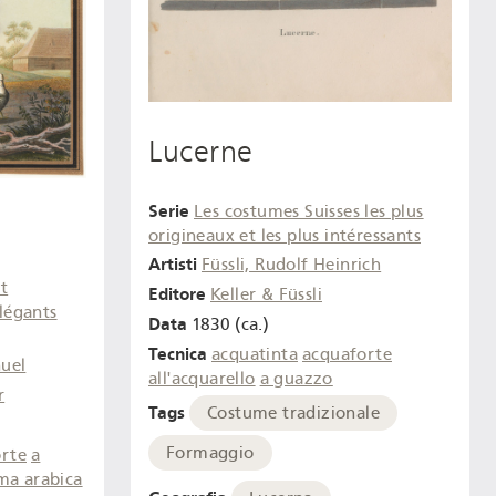
Lucerne
Serie
Les costumes Suisses les plus
origineaux et les plus intéressants
Artisti
Füssli, Rudolf Heinrich
et
Editore
Keller & Füssli
élégants
Data
1830 (ca.)
Tecnica
acquatinta
acquaforte
uel
all'acquarello
a guazzo
r
Tags
Costume tradizionale
Formaggio
rte
a
ma arabica