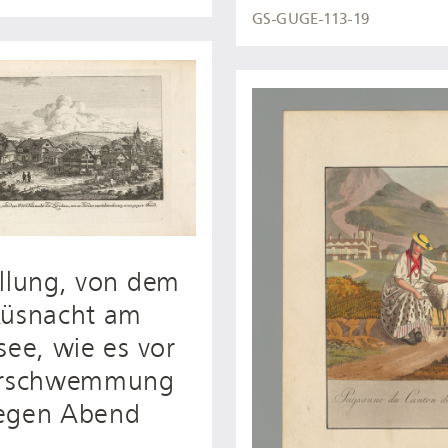
GS-GUGE-113-19
llung, von dem
Küsnacht am
see, wie es vor
erschwemmung
egen Abend