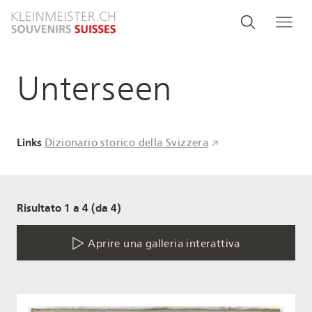
Salta
Search
Cerca
Me
al
and
contenuto
principale
menu
Unterseen
navigati
Links
Dizionario storico della Svizzera
Risultato 1 a 4 (da 4)
Aprire una galleria interattiva