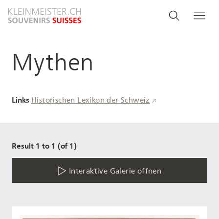
Direkt
Search
Suche
Me
zum
and
Inhalt
menu
Mythen
navigati
Links
Historischen Lexikon der Schweiz
Result 1 to 1 (of 1)
Interaktive Galerie öffnen