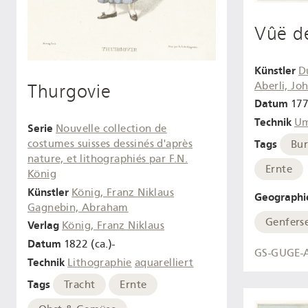
Vûë d
Künstler
D
Aberli, J
Thurgovie
Datum
177
Technik
Um
Serie
Nouvelle collection de
Tags
costumes suisses dessinés d'après
Bur
nature, et lithographiés par F.N.
Ernte
König
Künstler
König, Franz Niklaus
Geographi
Gagnebin, Abraham
Genfers
Verlag
König, Franz Niklaus
Datum
1822 (ca.)-
GS-GUGE-A
Technik
Lithographie
aquarelliert
Tags
Tracht
Ernte