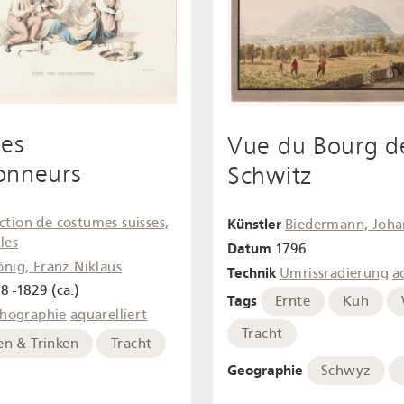
des
Vue du Bourg d
onneurs
Schwitz
ction de costumes suisses,
Künstler
Biedermann, Joha
lles
Datum
1796
önig, Franz Niklaus
Technik
Umrissradierung
a
8 -1829 (ca.)
Tags
Ernte
Kuh
thographie
aquarelliert
Tracht
en & Trinken
Tracht
Geographie
Schwyz