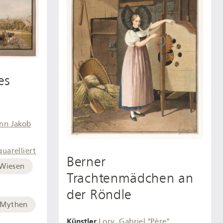
es
nn Jakob
quarelliert
Berner
Wiesen
Trachtenmädchen an
der Röndle
Mythen
Künstler
Lory, Gabriel "Père"