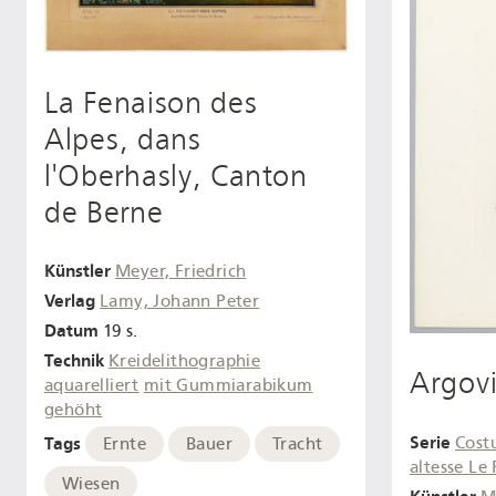
La Fenaison des
Alpes, dans
l'Oberhasly, Canton
de Berne
Künstler
Meyer, Friedrich
Verlag
Lamy, Johann Peter
Datum
19 s.
Technik
Kreidelithographie
Argov
aquarelliert
mit Gummiarabikum
gehöht
Serie
Costu
Tags
Ernte
Bauer
Tracht
altesse Le
Wiesen