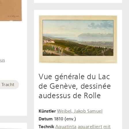
aus
Vue générale du Lac
de Genève, dessinée
Tracht
audessus de Rolle
Künstler
Weibel, Jakob Samuel
Datum
1810 (env.)
Technik
Aquatinta
aquarelliert
mit