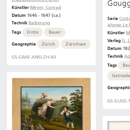
Gougg
Künstler
Meyer, Conrad
Datum
1646 - 1647 (ca.)
Serie
Costu
Technik
Radierung
altesse Le
Tags
Ernte
Bauer
Künstler
M
Verlag
G. 
Geographie
Zürich
Zürichsee
Datum
18
Technik
Aq
GS-GRAF-ANSI-ZH-40
Tags
Ba
Getreid
Geographi
GS-GUGE-1