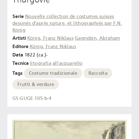
Serie
Nouvelle collection de costumes suisses
dessinés d'après nature, et lithographiés par F.N.
König
Artisti
König, Franz Niklaus
Gagnebin, Abraham
Editore
König, Franz Niklaus
Data
1822 (ca.)-
Tecnica
litografia
all'acquarello
Tags
Costume tradizionale
Raccolta
Frutti & verdure
GS-GUGE-105-b-4