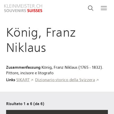
Salta
Search
Cerca
Me
al
and
contenuto
principale
menu
König, Franz
navigati
Niklaus
Zusammenfassung
König, Franz Niklaus (1765 - 1832).
Pittore, incisore e litografo
Links
SIKART
Dizionario storico della Svizzera
Risultato 1 a 6 (da 6)