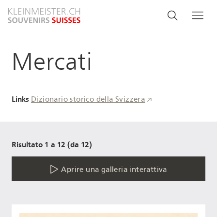
Salta
Search
Cerca
Me
al
and
contenuto
principale
menu
Mercati
navigati
Links
Dizionario storico della Svizzera
Risultato 1 a 12 (da 12)
Aprire una galleria interattiva