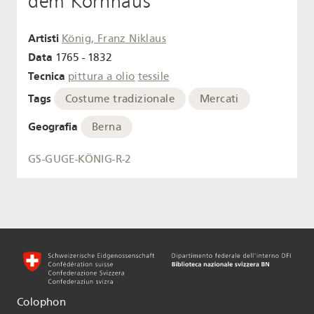
dem Kornhaus
Artisti
König, Franz Niklaus
Data
1765 - 1832
Tecnica
pittura a olio
tessile
Tags
Costume tradizionale
Mercati
Geografia
Berna
GS-GUGE-KÖNIG-R-2
Colophon