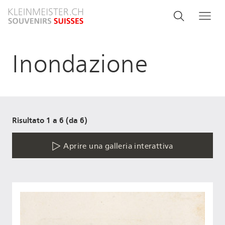
Salta
Search
Cerca
Me
al
and
contenuto
principale
menu
Inondazione
navigati
Risultato 1 a 6 (da 6)
Aprire una galleria interattiva