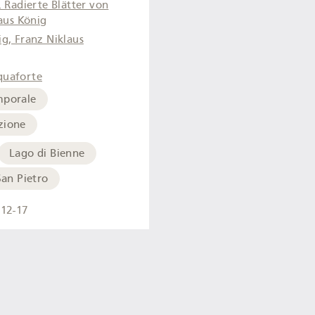
 Radierte Blätter von
aus König
g, Franz Niklaus
quaforte
mporale
zione
Lago di Bienne
San Pietro
12-17