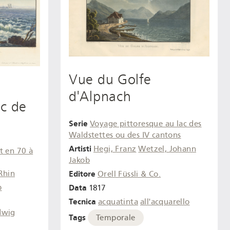
Vue du Golfe
d'Alpnach
ac de
Serie
Voyage pittoresque au lac des
Waldstettes ou des IV cantons
Artisti
Hegi, Franz
Wetzel, Johann
t en 70 à
Jakob
Editore
Rhin
Orell Füssli & Co.
Data
b
1817
Tecnica
acquatinta
all'acquarello
dwig
Tags
Temporale