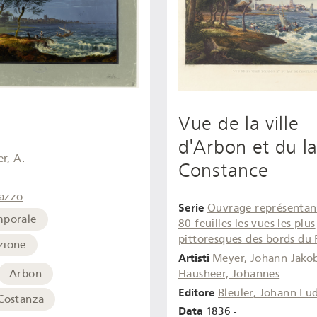
Vue de la ville
d'Arbon et du l
er, A.
Constance
azzo
Serie
Ouvrage représentan
mporale
80 feuilles les vues les plus
pittoresques des bords du 
zione
Artisti
Meyer, Johann Jako
Arbon
Hausheer, Johannes
Editore
Bleuler, Johann Lu
 Costanza
Data
1836 -