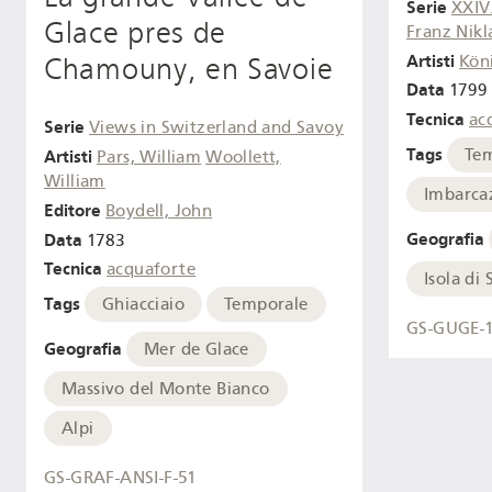
Serie
XXIV.
Glace pres de
Franz Nikl
Artisti
Chamouny, en Savoie
Köni
Data
1799
Tecnica
ac
Serie
Views in Switzerland and Savoy
Tags
Te
Artisti
Pars, William
Woollett,
William
Imbarca
Editore
Boydell, John
Geografia
Data
1783
Tecnica
acquaforte
Isola di 
Tags
Ghiacciaio
Temporale
GS-GUGE-1
Geografia
Mer de Glace
Massivo del Monte Bianco
Alpi
GS-GRAF-ANSI-F-51