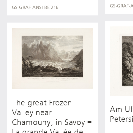
GS-GRAF-A
GS-GRAF-ANSI-BE-216
The great Frozen
Am Uf
Valley near
Peters
Chamouny, in Savoy =
La grande Vallée de