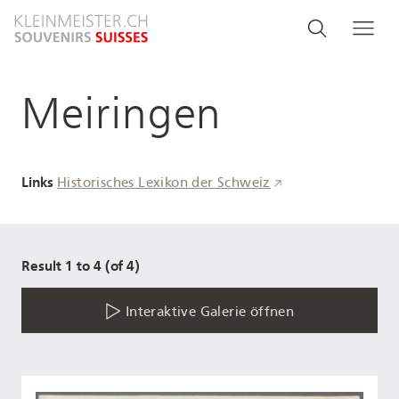
Direkt
Search
Suche
Me
zum
and
Inhalt
menu
Meiringen
navigati
Links
Historisches Lexikon der Schweiz
Result 1 to 4 (of 4)
Interaktive Galerie öffnen