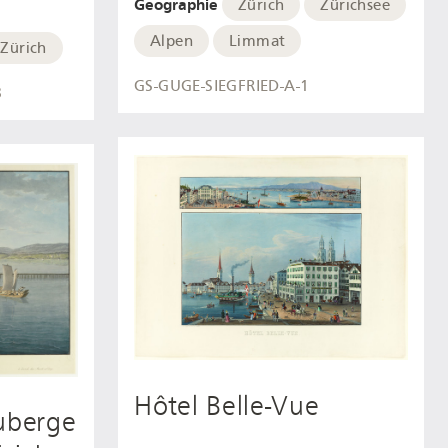
Geographie
Zürich
Zürichsee
Alpen
Limmat
Zürich
GS-GUGE-SIEGFRIED-A-1
8
Hôtel Belle-Vue
auberge