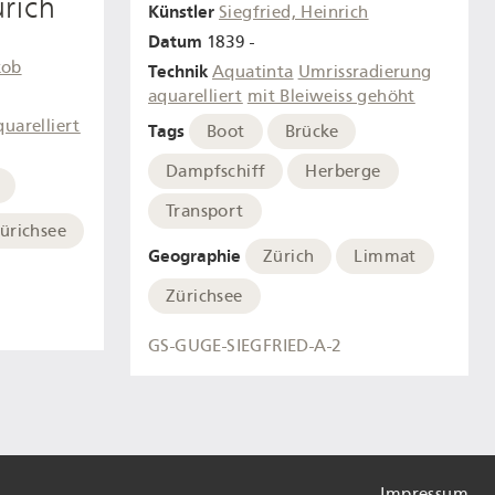
rich
Künstler
Siegfried, Heinrich
Datum
1839 -
kob
Technik
Aquatinta
Umrissradierung
aquarelliert
mit Bleiweiss gehöht
quarelliert
Tags
Boot
Brücke
Dampfschiff
Herberge
Transport
ürichsee
Geographie
Zürich
Limmat
Zürichsee
GS-GUGE-SIEGFRIED-A-2
Impressum