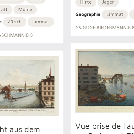
Hirte
Jäger
raft
Mühle
Geographie
Limmat
e
Zürich
Limmat
GS-GUGE-BIEDERMANN-R-
ASCHMANN-B-5
Vue prise de l'
cht aus dem