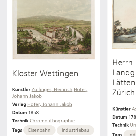
Herrn 
Landgu
Kloster Wettingen
Lätten
Künstler
Zollinger, Heinrich
Hofer,
Zürich
Johann Jakob
Verlag
Hofer, Johann Jakob
Künstler
A
Datum
1858 -
Datum
17
Technik
Chromolithographie
Technik
Um
Tags
Eisenbahn
Industriebau
Tags
Ind