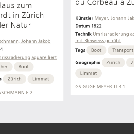
du Corbeau à Zü
Haus zum
dt in Zürich
Künstler
Meyer, Johann Ja
er Natur
Datum
1822
Technik
Umrissradierung
a
mit Bleiweiss gehöht
schmann, Johann Jakob
84
Tags
Boot
Transport
rissradierung
aquarelliert
Geographie
Zürich
Z
cher
Boot
Limmat
e
Zürich
Limmat
GS-GUGE-MEYER-JJ-B-1
ASCHMANN-E-2