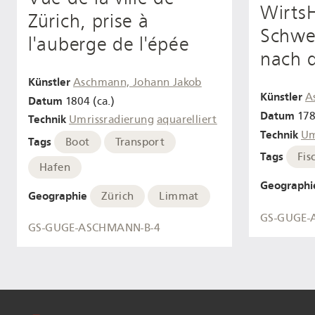
Wirts
Zürich, prise à
Schwer
l'auberge de l'épée
nach d
Künstler
Aschmann, Johann Jakob
Künstler
A
Datum
1804 (ca.)
Datum
17
Technik
Umrissradierung
aquarelliert
Technik
Um
Tags
Boot
Transport
Tags
Fis
Hafen
Geographi
Geographie
Zürich
Limmat
GS-GUGE-
GS-GUGE-ASCHMANN-B-4