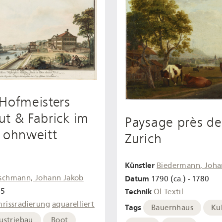
Hofmeisters
t & Fabrick im
Paysage près de
 ohnweitt
Zurich
Künstler
Biedermann, Joha
schmann, Johann Jakob
Datum
1790 (ca.) - 1780
85
Technik
Öl
Textil
rissradierung
aquarelliert
Tags
Bauernhaus
Ku
ustriebau
Boot