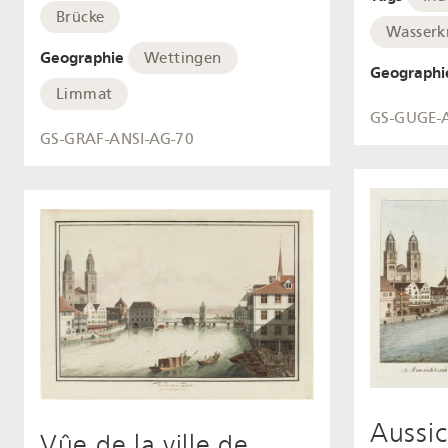
Brücke
Wasserk
Geographie
Wettingen
Geographi
Limmat
GS-GUGE-
GS-GRAF-ANSI-AG-70
Aussi
Vûe de la ville de