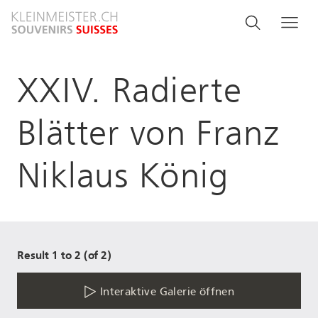
Direkt
Search
Suche
Me
zum
and
Inhalt
menu
XXIV. Radierte
navigati
Blätter von Franz
Niklaus König
Result 1 to 2 (of 2)
Interaktive Galerie öffnen