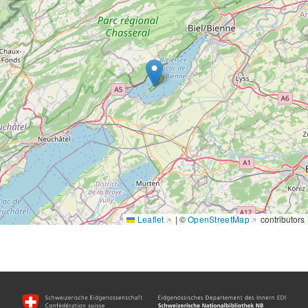
Display style
Metadata view
Leaflet
|
©
OpenStreetMap
contributors