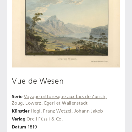
Vue de Wesen
Serie
Voyage pittoresque aux lacs de Zurich,
Zoug, Lowerz, Egeri et Wallenstadt
Künstler
Hegi, Franz
Wetzel, Johann Jakob
Verlag
Orell Füssli & Co.
Datum
1819