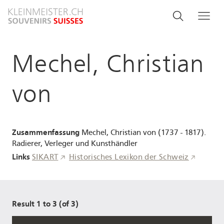
Direkt
Search
Suche
Me
zum
and
Inhalt
menu
Mechel, Christian
navigati
von
Zusammenfassung
Mechel, Christian von (1737 - 1817).
Radierer, Verleger und Kunsthändler
Links
SIKART
Historisches Lexikon der Schweiz
Result 1 to 3 (of 3)