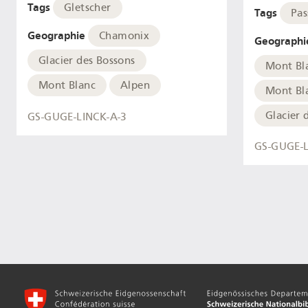
Tags
Gletscher
Tags
Pas
Geographie
Chamonix
Geographi
Glacier des Bossons
Mont Bl
Mont Blanc
Alpen
Mont Bl
Glacier 
GS-GUGE-LINCK-A-3
GS-GUGE-L