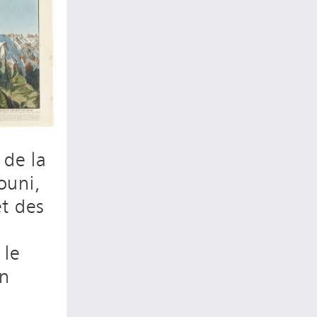
 de la
ouni,
t des
 le
en