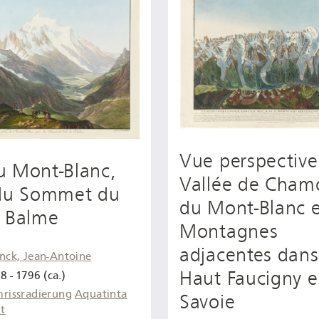
Vue perspective
u Mont-Blanc,
Vallée de Cham
 du Sommet du
du Mont-Blanc e
e Balme
Montagnes
adjacentes dans
inck, Jean-Antoine
Haut Faucigny 
8 - 1796 (ca.)
rissradierung
Aquatinta
Savoie
rt