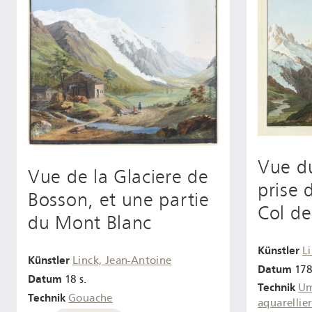
Vue d
Vue de la Glaciere de
prise
Bosson, et une partie
Col d
du Mont Blanc
Künstler
L
Künstler
Linck, Jean-Antoine
Datum
178
Datum
18 s.
Technik
Um
Technik
Gouache
aquarellie