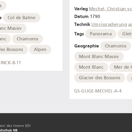
s
Verlag
Mechel, Christian v
Datum
1790
e
Col de Balme
Technik
Umrissradierung
a
anc Massiv
Tags
Panorama
Glet
anc
Chamonix
Geographie
Chamonix
des Bossons
Alpen
Mont Blanc Massiv
INCK-B-11
Mont Blanc
Mer de 
Glacier des Bossons
GS-GUGE-MECHEL-A-4