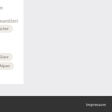
on
quarelliert
scher
Glace
Alpen
Impressum