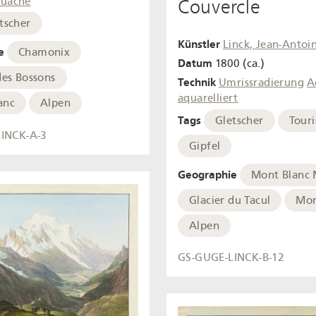
uache
Couvercle
tscher
Künstler
Linck, Jean-Antoi
e
Chamonix
Datum
1800 (ca.)
des Bossons
Technik
Umrissradierung
A
aquarelliert
anc
Alpen
Tags
Gletscher
Touri
INCK-A-3
Gipfel
Geographie
Mont Blanc 
Glacier du Tacul
Mon
Alpen
GS-GUGE-LINCK-B-12