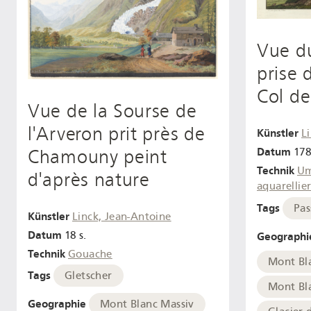
Vue d
prise
Col d
Vue de la Sourse de
l'Arveron prit près de
Künstler
L
Datum
Chamouny peint
178
Technik
Um
d'après nature
aquarellie
Tags
Pas
Künstler
Linck, Jean-Antoine
Datum
18 s.
Geographi
Technik
Gouache
Mont Bl
Tags
Gletscher
Mont Bl
Geographie
Mont Blanc Massiv