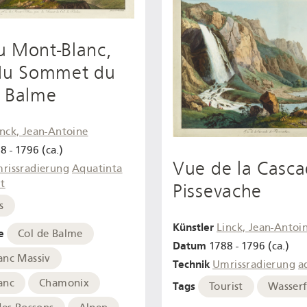
u Mont-Blanc,
 du Sommet du
e Balme
inck, Jean-Antoine
8 - 1796 (ca.)
Vue de la Casc
rissradierung
Aquatinta
rt
Pissevache
s
Künstler
Linck, Jean-Antoi
e
Col de Balme
Datum
1788 - 1796 (ca.)
anc Massiv
Technik
Umrissradierung
a
anc
Chamonix
Tags
Tourist
Wasserf