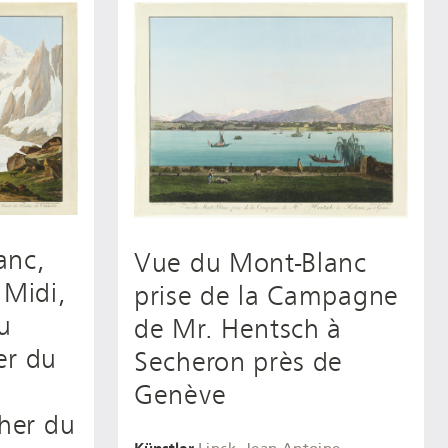
anc,
Vue du Mont-Blanc
 Midi,
prise de la Campagne
du
de Mr. Hentsch à
er du
Secheron près de
Genève
her du