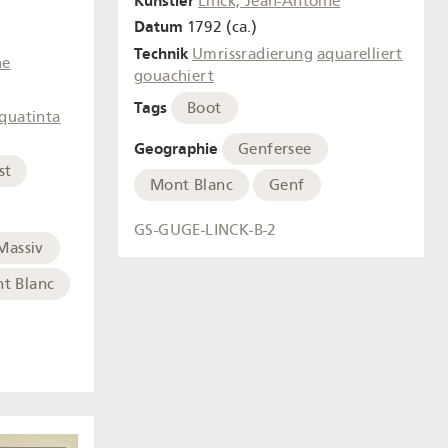
Künstler
Linck, Jean-Antoine
Datum
1792 (ca.)
Technik
Umrissradierung
aquarelliert
ne
gouachiert
Tags
Boot
quatinta
Geographie
Genfersee
st
Mont Blanc
Genf
GS-GUGE-LINCK-B-2
Massiv
t Blanc