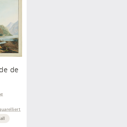
ade de
ne
quarelliert
all