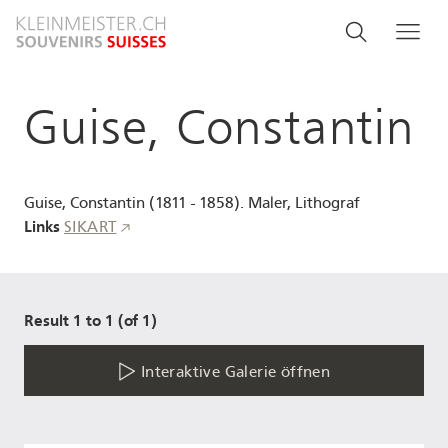
Direkt
Search
Suche
Me
zum
and
Inhalt
menu
Guise, Constantin
navigati
Guise, Constantin (1811 - 1858). Maler, Lithograf
Links
SIKART
Result 1 to 1 (of 1)
Interaktive Galerie öffnen