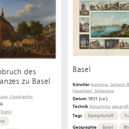
Basel
bbruch des
anzes zu Basel
Künstler
Isenring, Johann B
Hausheer, Johannes
uise, Constantin
Datum
1831 (ca.)
46
Technik
Aquatinta
aquarell
Textil
Tags
Dampfschiff
Tr
ne
Geographie
Basel
Rh