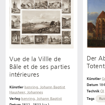
Der A
Vue de la Villle de
Totent
Bâle et de ses parties
intérieures
Künstler
G
Datum
18
Künstler
Isenring, Johann Baptist
Technik
Öl
Hausheer, Johannes
Verlag
Tags
Isenring, Johann Baptist
Rui
Datum
1832 - 1833 (ca.)