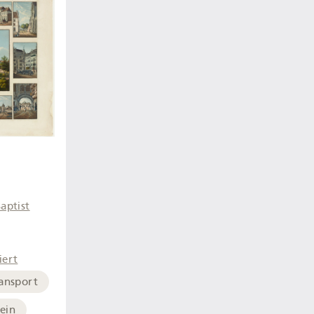
aptist
iert
ansport
ein