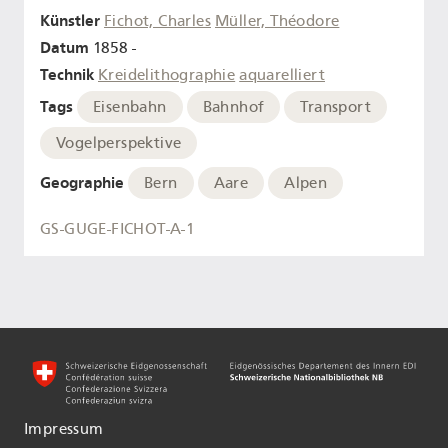
Künstler
Fichot, Charles
Müller, Théodore
Datum
1858 -
Technik
Kreidelithographie
aquarelliert
Tags
Eisenbahn
Bahnhof
Transport
Vogelperspektive
Geographie
Bern
Aare
Alpen
GS-GUGE-FICHOT-A-1
Impressum