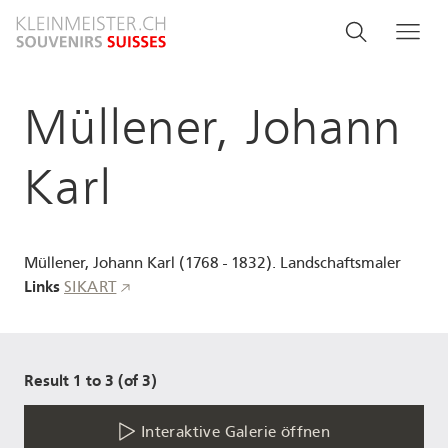
Direkt
Search
Suche
Me
zum
and
Inhalt
menu
Müllener, Johann
navigati
Karl
Müllener, Johann Karl (1768 - 1832). Landschaftsmaler
Links
SIKART
Result 1 to 3 (of 3)
Interaktive Galerie öffnen