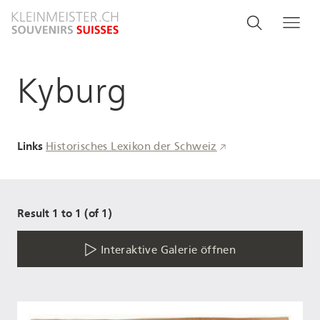
Direkt
Search
Suche
Me
zum
and
Inhalt
menu
Kyburg
navigati
Links
Historisches Lexikon der Schweiz
Result 1 to 1 (of 1)
Interaktive Galerie öffnen