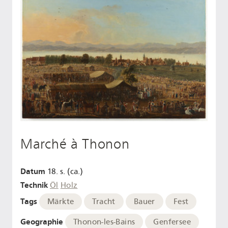
Marché à Thonon
Datum
18. s. (ca.)
Technik
Öl
Holz
Tags
Märkte
Tracht
Bauer
Fest
Geographie
Thonon-les-Bains
Genfersee