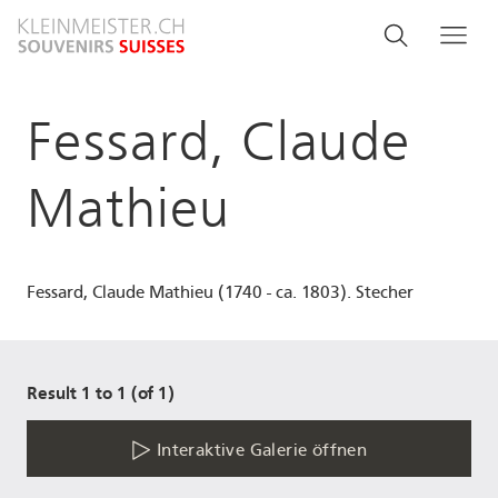
Direkt
Search
Suche
Me
zum
and
Inhalt
menu
Fessard, Claude
navigati
Mathieu
Fessard, Claude Mathieu (1740 - ca. 1803). Stecher
Result 1 to 1 (of 1)
Interaktive Galerie öffnen