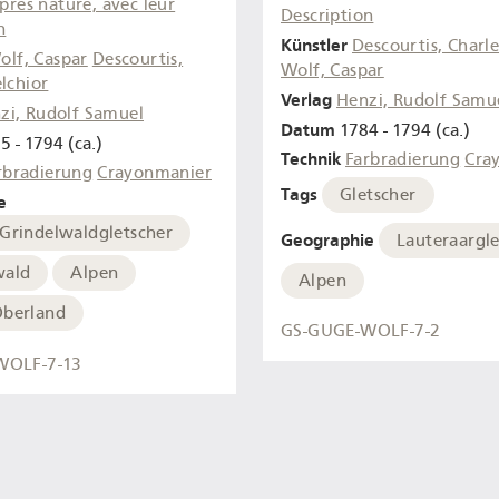
après nature, avec leur
Description
n
Künstler
Descourtis, Charl
olf, Caspar
Descourtis,
Wolf, Caspar
lchior
Verlag
Henzi, Rudolf Samu
zi, Rudolf Samuel
Datum
1784 - 1794 (ca.)
5 - 1794 (ca.)
Technik
Farbradierung
Cra
rbradierung
Crayonmanier
Tags
Gletscher
e
 Grindelwaldgletscher
Geographie
Lauteraargle
wald
Alpen
Alpen
Oberland
GS-GUGE-WOLF-7-2
WOLF-7-13