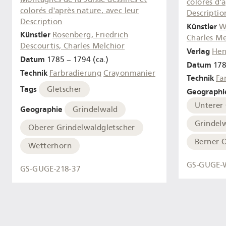
colorés d'
colorés d'après nature, avec leur
Descriptio
Description
Künstler
W
Künstler
Rosenberg, Friedrich
Charles Me
Descourtis, Charles Melchior
Verlag
Hen
Datum
1785 – 1794 (ca.)
Datum
178
Technik
Farbradierung
Crayonmanier
Technik
Fa
Tags
Gletscher
Geographi
Unterer
Geographie
Grindelwald
Grindel
Oberer Grindelwaldgletscher
Berner 
Wetterhorn
GS-GUGE-
GS-GUGE-218-37