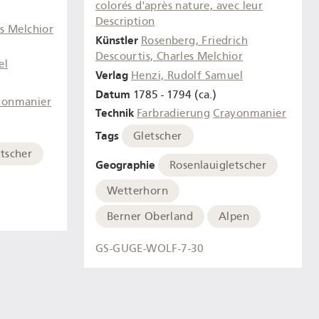
colorés d'après nature, avec leur
Description
es Melchior
Künstler
Rosenberg, Friedrich
Descourtis, Charles Melchior
el
Verlag
Henzi, Rudolf Samuel
Datum
1785 - 1794 (ca.)
yonmanier
Technik
Farbradierung
Crayonmanier
Tags
Gletscher
tscher
Geographie
Rosenlauigletscher
Wetterhorn
Berner Oberland
Alpen
GS-GUGE-WOLF-7-30