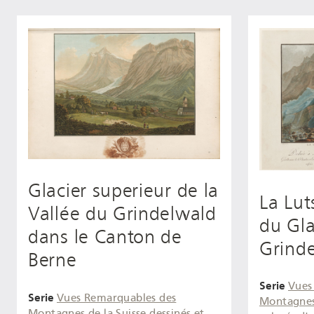
Glacier superieur de la
La Lut
Vallée du Grindelwald
du Gla
dans le Canton de
Grind
Berne
Serie
Vues
Serie
Vues Remarquables des
Montagnes 
Montagnes de la Suisse dessinés et