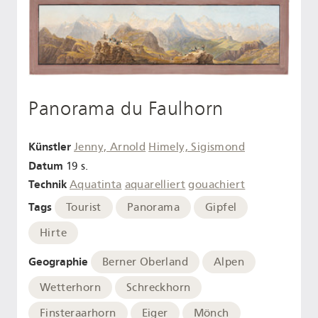
Panorama du Faulhorn
Künstler
Jenny, Arnold
Himely, Sigismond
Datum
19 s.
Technik
Aquatinta
aquarelliert
gouachiert
Tags
Tourist
Panorama
Gipfel
Hirte
Geographie
Berner Oberland
Alpen
Wetterhorn
Schreckhorn
Finsteraarhorn
Eiger
Mönch