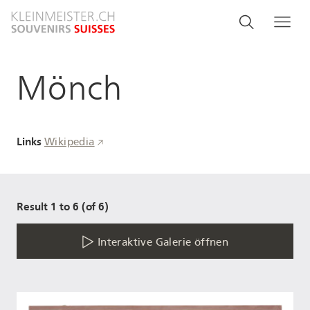
Direkt
Search
Suche
Me
zum
and
Inhalt
menu
Mönch
navigati
Links
Wikipedia
Result 1 to 6 (of 6)
Interaktive Galerie öffnen