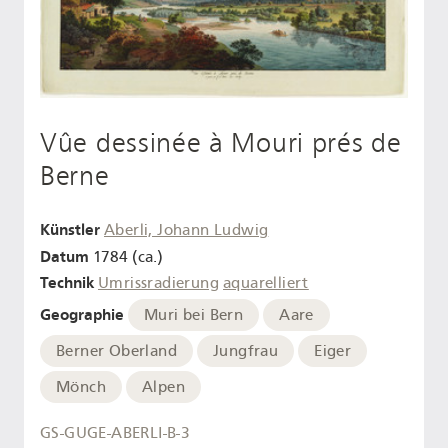
Vûe dessinée à Mouri prés de
Berne
Künstler
Aberli, Johann Ludwig
Datum
1784 (ca.)
Technik
Umrissradierung
aquarelliert
Geographie
Muri bei Bern
Aare
Berner Oberland
Jungfrau
Eiger
Mönch
Alpen
GS-GUGE-ABERLI-B-3