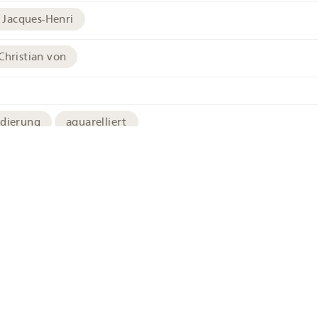
, Jacques-Henri
Christian von
adierung
aquarelliert
chives
Bild in hoher Auflösung
Hirte
Berner Oberland
Jungfrau