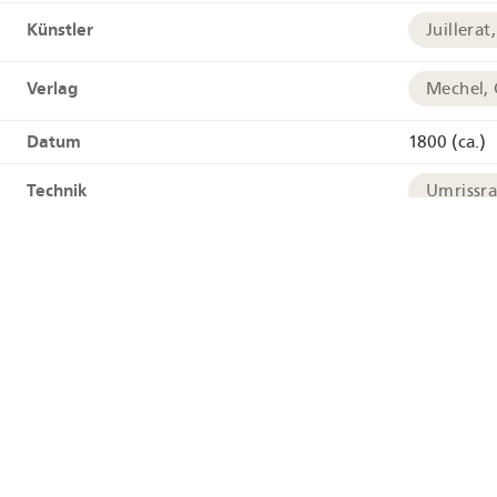
Künstler
Juillerat
Verlag
Mechel, 
Datum
1800 (ca.)
Technik
Umrissr
Links
HelveticAr
Tags
Alphorn
Geographie
Alpen
Geokoordinaten
+