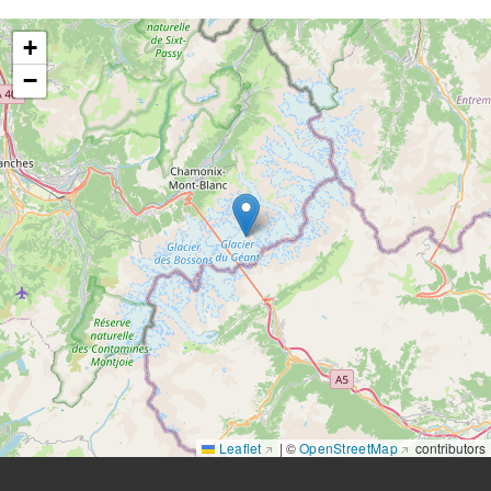
+
−
Leaflet
|
©
OpenStreetMap
contributors