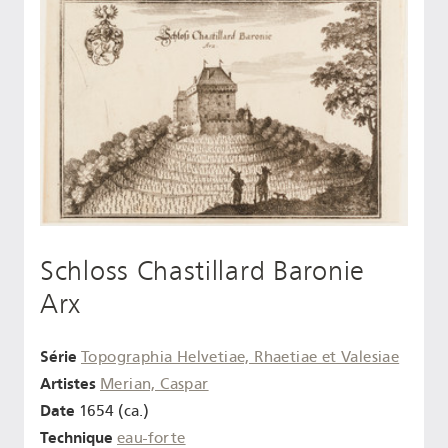
Schloss Chastillard Baronie
Arx
Série
Topographia Helvetiae, Rhaetiae et Valesiae
Artistes
Merian, Caspar
Date
1654 (ca.)
Technique
eau-forte