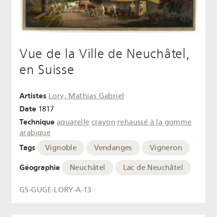
Vue de la Ville de Neuchâtel,
en Suisse
Artistes
Lory, Mathias Gabriel
Date
1817
Technique
aquarelle
crayon
rehaussé à la gomme
arabique
Tags
Vignoble
Vendanges
Vigneron
Géographie
Neuchâtel
Lac de Neuchâtel
GS-GUGE-LORY-A-13