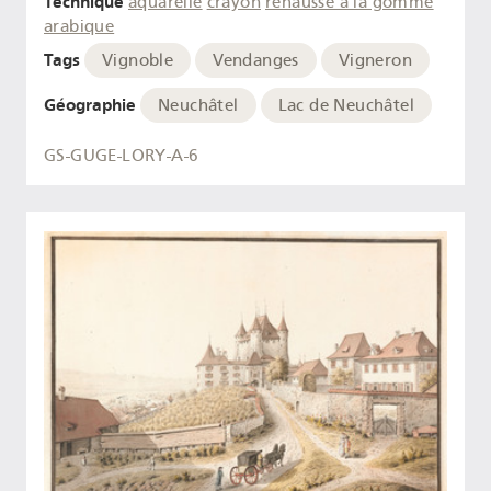
Technique
aquarelle
crayon
rehaussé à la gomme
arabique
Tags
Vignoble
Vendanges
Vigneron
Géographie
Neuchâtel
Lac de Neuchâtel
GS-GUGE-LORY-A-6