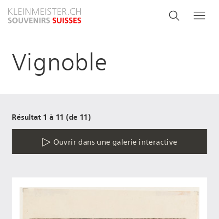
Aller
Search
Rechercher
Me
au
and
contenu
principal
menu
Vignoble
navigati
Résultat 1 à 11 (de 11)
Ouvrir dans une galerie interactive