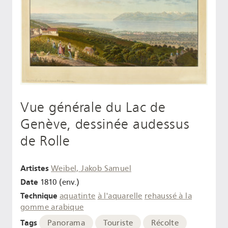
Vue générale du Lac de
Genève, dessinée audessus
de Rolle
Artistes
Weibel, Jakob Samuel
Date
1810 (env.)
Technique
aquatinte
à l'aquarelle
rehaussé à la
gomme arabique
Tags
Panorama
Touriste
Récolte