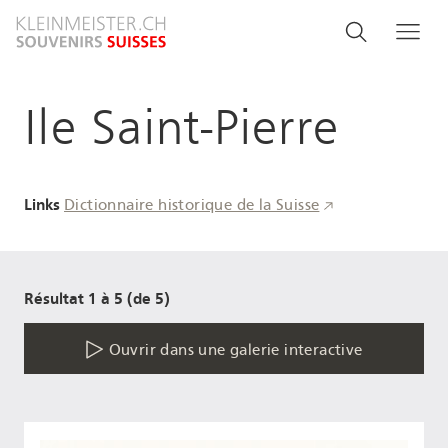
Aller
Search
Rechercher
Me
au
and
contenu
principal
menu
Ile Saint-Pierre
navigati
Links
Dictionnaire historique de la Suisse
Résultat 1 à 5 (de 5)
Ouvrir dans une galerie interactive