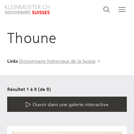
Aller
Search
Rechercher
Me
au
and
contenu
principal
menu
Thoune
navigati
Links
Dictionnaire historique de la Suisse
Résultat 1 à 9 (de 9)
Ouvrir dans une galerie interactive