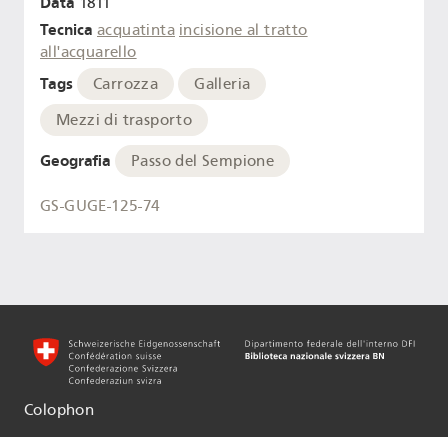
Data
1811
Tecnica
acquatinta
incisione al tratto
all'acquarello
Tags
Carrozza
Galleria
Mezzi di trasporto
Geografia
Passo del Sempione
GS-GUGE-125-74
Colophon
Informationen