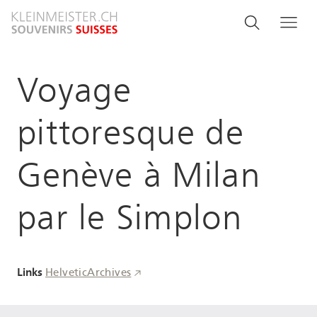
Salta
Search
Cerca
Me
al
and
contenuto
principale
menu
Voyage
navigati
pittoresque de
Genève à Milan
par le Simplon
Links
HelveticArchives