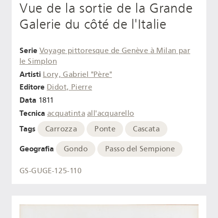
Vue de la sortie de la Grande
Galerie du côté de l'Italie
Serie
Voyage pittoresque de Genève à Milan par
le Simplon
Artisti
Lory, Gabriel "Père"
Editore
Didot, Pierre
Data
1811
Tecnica
acquatinta
all'acquarello
Tags
Carrozza
Ponte
Cascata
Geografia
Gondo
Passo del Sempione
GS-GUGE-125-110