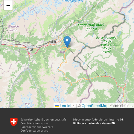
−
Leaflet
|
©
OpenStreetMap
contributors