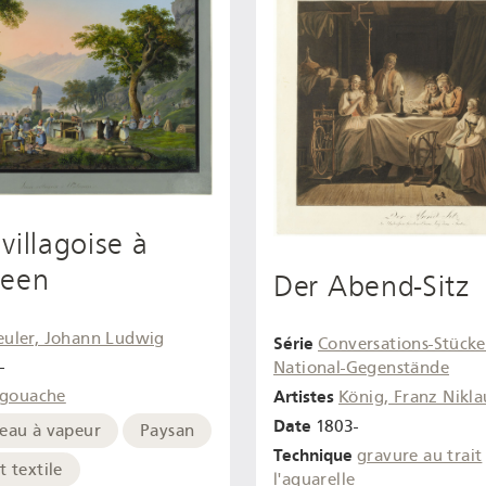
villagoise à
seen
Der Abend-Sitz
euler, Johann Ludwig
Série
Conversations-Stück
-
National-Gegenstände
Artistes
gouache
König, Franz Nikla
Date
1803-
eau à vapeur
Paysan
Technique
gravure au trait
t textile
l'aquarelle