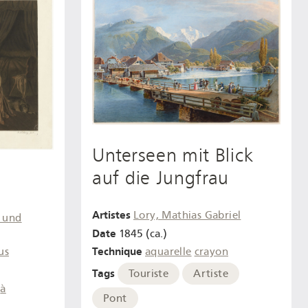
Unterseen mit Blick
auf die Jungfrau
Artistes
Lory, Mathias Gabriel
e und
Date
1845 (ca.)
Technique
us
aquarelle
crayon
Tags
Touriste
Artiste
à
Pont