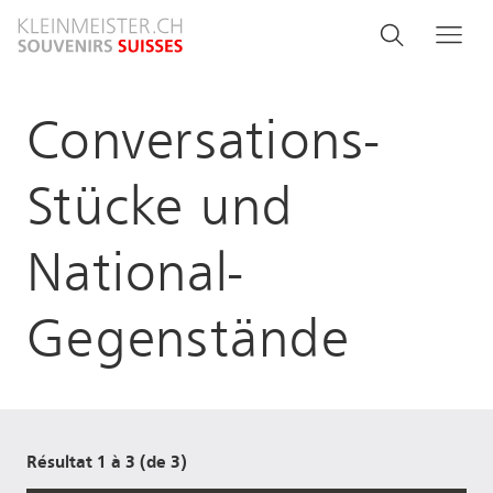
Aller
Search
Rechercher
Me
au
and
contenu
principal
menu
Conversations-
navigati
Stücke und
National-
Gegenstände
Résultat 1 à 3 (de 3)