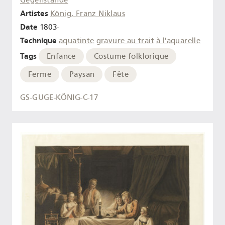
Gegenstände
Artistes
König, Franz Niklaus
Date
1803-
Technique
aquatinte
gravure au trait
à l'aquarelle
Tags
Enfance
Costume folklorique
Ferme
Paysan
Fête
GS-GUGE-KÖNIG-C-17