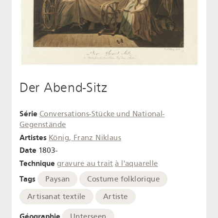
Der Abend-Sitz
Série
Conversations-Stücke und National-
Gegenstände
Artistes
König, Franz Niklaus
Date
1803-
Technique
gravure au trait
à l'aquarelle
Tags
Paysan
Costume folklorique
Artisanat textile
Artiste
Géographie
Unterseen